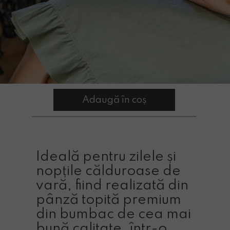
Adaugă în coș
Ideală pentru zilele și
nopțile călduroase de
vară, fiind realizată din
pânză topită premium
din bumbac de cea mai
bună calitate, într-o