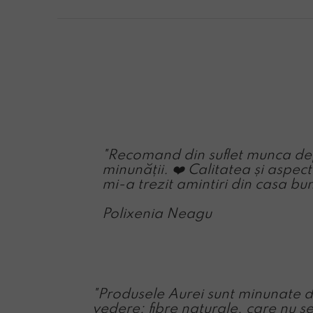
"Recomand din suflet munca de
minunății. ❤️ Calitatea și aspec
mi-a trezit amintiri din casa buni
Polixenia Neagu
"Produsele Aurei sunt minunate d
vedere: fibre naturale, care nu 