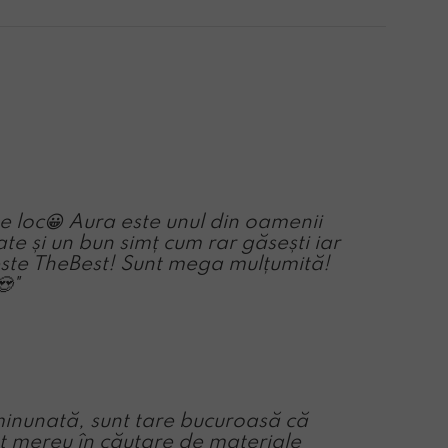
 loc😀 Aura este unul din oamenii
te și un bun simț cum rar găsești iar
r este TheBest! Sunt mega mulțumită!
😍
"
inunată, sunt tare bucuroasă că
t mereu în căutare de materiale