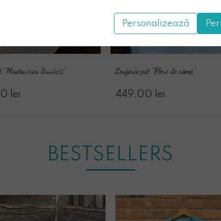
Personalizează
Per
at "Moștenirea Bunicii"
Lenjerie pat "Flori de câmp"
0 lei
449,00 lei
BESTSELLERS