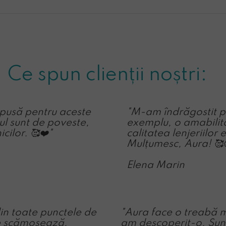
Ce spun clienții noștri:
pusă pentru aceste
"M-am îndrăgostit pe
tul sunt de poveste,
exemplu, o amabilita
cilor. 🥰❤️"
calitatea lenjeriilo
Mulțumesc, Aura! 🥰
Elena Marin
in toate punctele de
"Aura face o treabă m
se scămoșează,
am descoperit-o. Sun