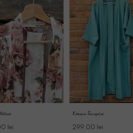
Mătase
Kimono Tourqoise
0 lei
299,00 lei