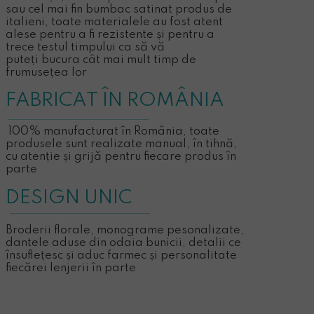
sau cel mai fin bumbac satinat produs de
italieni, toate materialele au fost atent
alese pentru a fi rezistente și pentru a
trece testul timpului ca să vă
puteți bucura cât mai mult timp de
frumusețea lor
FABRICAT ÎN ROMÂNIA
100% manufacturat în România, toate
produsele sunt realizate manual, în tihnă,
cu atenție și grijă pentru fiecare produs în
parte
DESIGN UNIC
Broderii florale, monograme pesonalizate,
dantele aduse din odaia bunicii, detalii ce
însuflețesc și aduc farmec și personalitate
fiecărei lenjerii în parte