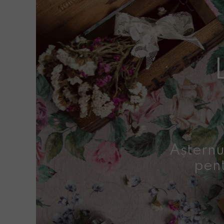
Așternu
pent