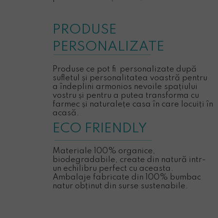
PRODUSE
PERSONALIZATE
Produse ce pot fi personalizate după
sufletul și personalitatea voastră pentru
a îndeplini armonios nevoile spațiului
vostru și pentru a putea transforma cu
farmec și naturalețe casa în care locuiți în
acasă.
ECO FRIENDLY
Materiale 100% organice,
biodegradabile, create din natură intr-
un echilibru perfect cu aceasta.
Ambalaje fabricate din 100% bumbac
natur obținut din surse sustenabile.