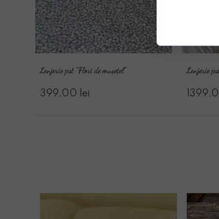
Lenjerie pat "Flori de mușețel"
Lenjerie p
399,00 lei
1399,0