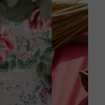
I
u iubire
casă.