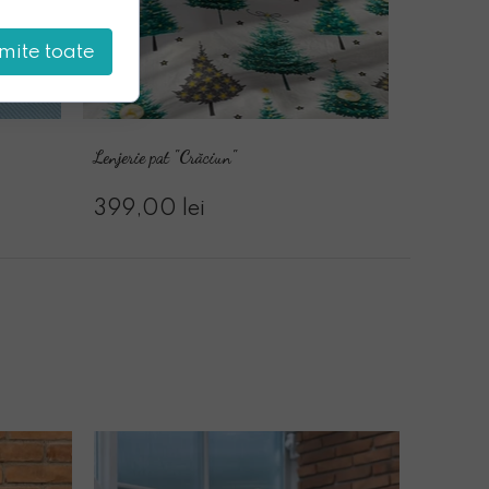
mite toate
Lenjerie pat "Crăciun"
399,00 lei