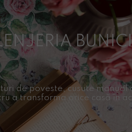
LENJERIA BUNICI
turi de poveste, cusute manual c
ru a transforma orice casă în a