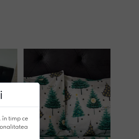
i
. în timp ce
ionalitatea